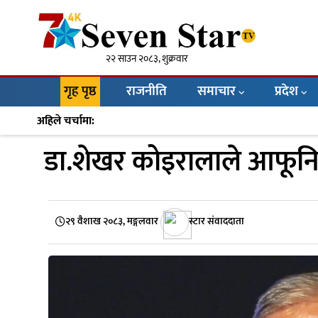
२२ साउन २०८३, शुक्रवार
गृह पृष्ठ
राजनीति
समाचार
प्रदेश
अहिले चर्चामा:
डा.शेखर कोइरालाले आफू
२९ वैशाख २०८३, मङ्गलवार
स्टार संवाददाता