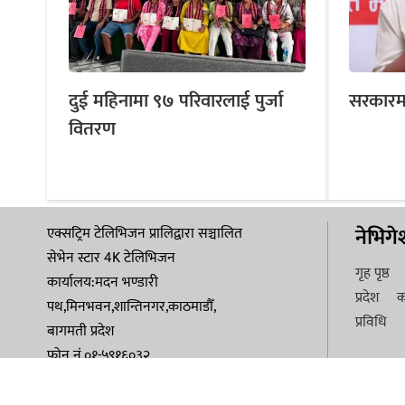
दुई महिनामा ९७ परिवारलाई पुर्जा
सरकारमाथ
वितरण
नेभिग
एक्सट्रिम टेलिभिजन प्रालिद्वारा सञ्चालित
सेभेन स्टार 4K टेलिभिजन
गृह पृष्ठ
कार्यालय:मदन भण्डारी
प्रदेश
क
पथ,मिनभवन,शान्तिनगर,काठमाडौँ,
प्रविधि
बागमती प्रदेश
फोन नं.०१-५९१६०३२