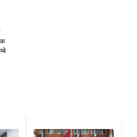
य
जनक
्बे