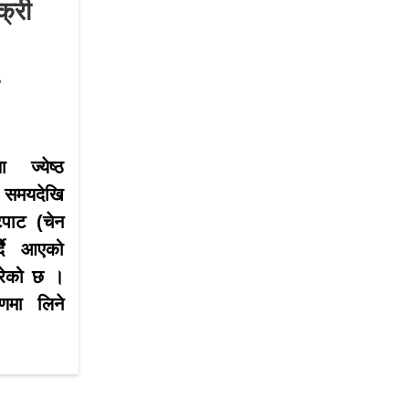
क्री
 ज्येष्ठ
समयदेखि
टपाट (चेन
्दै आएको
गरेको छ ।
णमा लिने