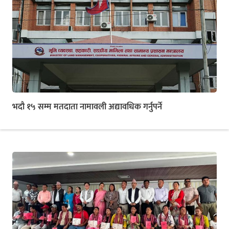
भदौ १५ सम्म मतदाता नामावली अद्यावधिक गर्नुपर्ने