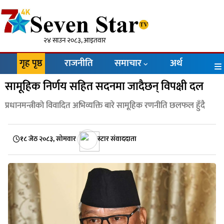
२४ साउन २०८३, आइतवार
गृह पृष्ठ
राजनीति
समाचार
अर्थ
सामूहिक निर्णय सहित सदनमा जादैछन् विपक्षी दल
प्रधानमन्त्रीको विवादित अभिव्यक्ति बारे सामूहिक रणनीति छलफल हुँदै
१८ जेठ २०८३, सोमवार
स्टार संवाददाता