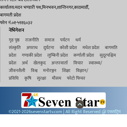
कार्यालय:मदन भण्डारी पथ,मिनभवन,शान्तिनगर,काठमाडौँ,
बागमती प्रदेश
फोन नं.०१-५९१६०३२
नेभिगेशन
गृह पृष्ठ
राजनीति
समाज
पर्यटन
धर्म
संस्कृति
अपराध
दुर्घटना
कोशी प्रदेश
मधेश प्रदेश
बागमति
प्रदेश
गण्डकी प्रदेश
लुम्बिनी प्रदेश
कर्णाली प्रदेश
सुदूरपश्चिम
प्रदेश
अर्थ
खेलकुद
अन्तरवार्ता
विचार
स्वास्थ्य/
जीवनशैली
विश्व
मनोरञ्जन
शिक्षा
विज्ञान/
प्रविधि
कृषि
सुरक्षा
मौसम
फोटो फिचर
©2021-2026sevenstartv.com | All Right Reserved @ एक्सट्रिम
टेलिभिजन प्रालि