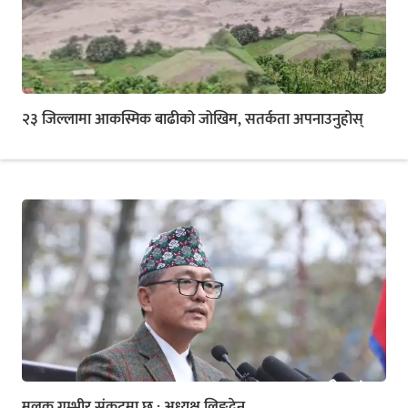
२३ जिल्लामा आकस्मिक बाढीको जोखिम, सतर्कता अपनाउनुहोस्
मुलुक गम्भीर संकटमा छ : अध्यक्ष लिङदेन