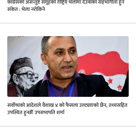
कांग्रेसको असन्तुष्ट समूहको राष्ट्रिय भेलामा देउवाको सहभागीता हुने
संकेत : भेला नरोकिने
सर्वोच्चको आदेशले वैशाख ४ को फैसला उल्ट्याएको छैन, तथ्यसहित
उपस्थित हुन्छौँः उपसभापति शर्मा