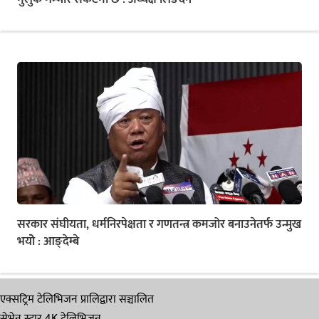
सरकार संघीयता, धर्मनिरपेक्षता र गणतन्त्र कमजोर बनाउनेतर्फ उन्मुख
भयोे : आङ्देम्बे
एक्सट्रिम टेलिभिजन प्रालिद्वारा सञ्चालित
सेभेन स्टार 4K टेलिभिजन