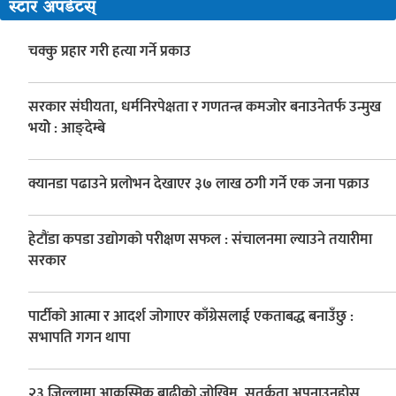
स्टार अपडेटस्
चक्कु प्रहार गरी हत्या गर्ने प्रकाउ
सरकार संघीयता, धर्मनिरपेक्षता र गणतन्त्र कमजोर बनाउनेतर्फ उन्मुख
भयोे : आङ्देम्बे
क्यानडा पढाउने प्रलोभन देखाएर ३७ लाख ठगी गर्ने एक जना पक्राउ
हेटौंडा कपडा उद्योगको परीक्षण सफल : संचालनमा ल्याउने तयारीमा
सरकार
पार्टीको आत्मा र आदर्श जोगाएर काँग्रेसलाई एकताबद्ध बनाउँछु :
सभापति गगन थापा
२३ जिल्लामा आकस्मिक बाढीको जोखिम, सतर्कता अपनाउनुहोस्