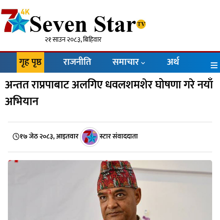
२१ साउन २०८३, बिहिवार
गृह पृष्ठ
राजनीति
समाचार
अर्थ
अन्तत राप्रपाबाट अलगिए धवलशमशेर घोषणा गरे नयाँ
अभियान
१७ जेठ २०८३, आइतवार
स्टार संवाददाता