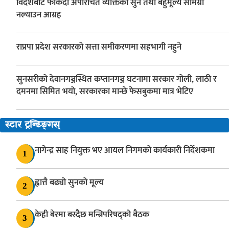
विदेशबाट फर्किँदा अपरिचित व्यक्तिका सुन तथा बहुमूल्य सामग्री
नल्याउन आग्रह
राप्रपा प्रदेश सरकारको सत्ता समीकरणमा सहभागी नहुने
सुनसरीको देवानगञ्जस्थित कप्तानगञ्ज घटनामा सरकार गोली, लाठी र
दमनमा सिमित भयो, सरकारका मान्छे फेसबुकमा मात्र भेटिए
स्टार ट्रन्डिङ्गस्
नागेन्द्र साह नियुक्त भए आयल निगमको कार्यकारी निर्देशकमा
1
ह्वात्तै बढ्यो सुनको मूल्य
2
केही बेरमा बस्दैछ मन्त्रिपरिषद्को बैठक
3