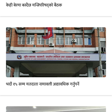
केही बेरमा बस्दैछ मन्त्रिपरिषद्को बैठक
भदौ १५ सम्म मतदाता नामावली अद्यावधिक गर्नुपर्ने