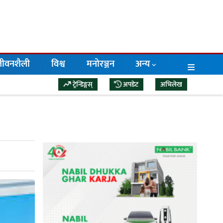
/जीवनशैली
विश्व
मनोरञ्जन
अन्य
ट्रेन्डिङ्गस्
अपडेट
अभिलेख