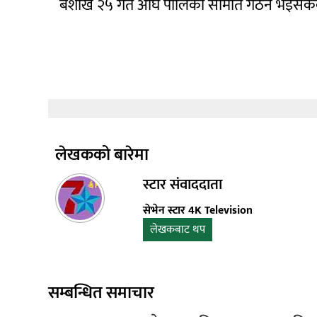
बैशाख २५ गते अघि पालिका समिति गठन भइसके
लेखकको बारेमा
स्टार संवाददाता
सेभेन स्टार 4K Television
लेखकबाट थप
सम्बन्धित समाचार