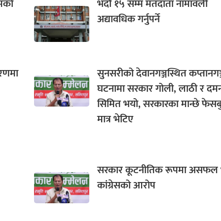
गमको
भदौ १५ सम्म मतदाता नामावली
अद्यावधिक गर्नुपर्ने
करणमा
सुनसरीको देवानगञ्जस्थित कप्तानगञ
घटनामा सरकार गोली, लाठी र दम
सिमित भयो, सरकारका मान्छे फेस
मात्र भेटिए
सरकार कूटनीतिक रूपमा असफल
कांग्रेसको आरोप