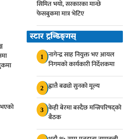
सिमित भयो, सरकारका मान्छे
फेसबुकमा मात्र भेटिए
स्टार ट्रन्डिङ्गस्
्ज
नागेन्द्र साह नियुक्त भए आयल
नमा
1
निगमको कार्यकारी निर्देशकमा
बुकमा
ह्वात्तै बढ्यो सुनको मूल्य
2
 भएको
केही बेरमा बस्दैछ मन्त्रिपरिषद्को
3
बैठक
भदौ १५ सम्म मतदाता नामावली