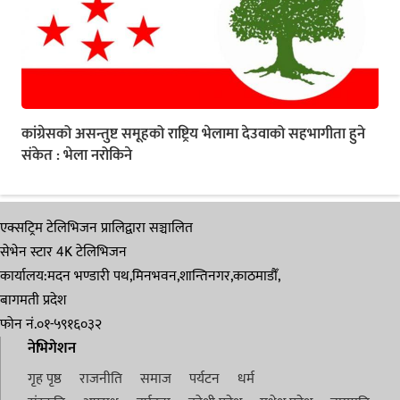
कांग्रेसको असन्तुष्ट समूहको राष्ट्रिय भेलामा देउवाको सहभागीता हुने
संकेत : भेला नरोकिने
एक्सट्रिम टेलिभिजन प्रालिद्वारा सञ्चालित
सेभेन स्टार 4K टेलिभिजन
कार्यालय:मदन भण्डारी पथ,मिनभवन,शान्तिनगर,काठमाडौँ,
बागमती प्रदेश
फोन नं.०१-५९१६०३२
नेभिगेशन
गृह पृष्ठ
राजनीति
समाज
पर्यटन
धर्म