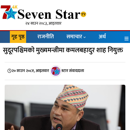
२४ साउन २०८३, आइतवार
गृह पृष्ठ
राजनीति
समाचार
अर्थ
सुदूरपश्चिमको मुख्यमन्त्रीमा कमलबहादुर शाह नियुक्त
२० साउन २०८१, आइतवार
स्टार संवाददाता