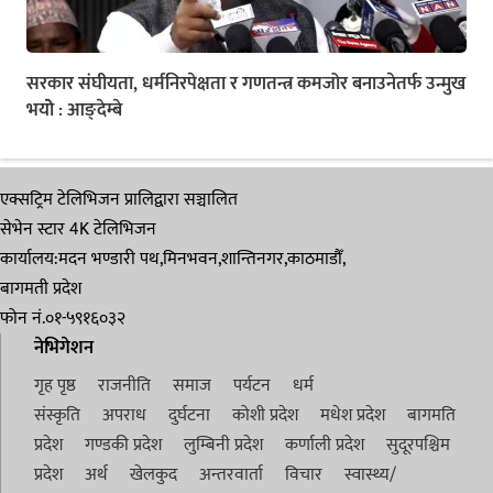
सरकार संघीयता, धर्मनिरपेक्षता र गणतन्त्र कमजोर बनाउनेतर्फ उन्मुख
भयोे : आङ्देम्बे
एक्सट्रिम टेलिभिजन प्रालिद्वारा सञ्चालित
सेभेन स्टार 4K टेलिभिजन
कार्यालय:मदन भण्डारी पथ,मिनभवन,शान्तिनगर,काठमाडौँ,
बागमती प्रदेश
फोन नं.०१-५९१६०३२
नेभिगेशन
गृह पृष्ठ
राजनीति
समाज
पर्यटन
धर्म
संस्कृति
अपराध
दुर्घटना
कोशी प्रदेश
मधेश प्रदेश
बागमति
प्रदेश
गण्डकी प्रदेश
लुम्बिनी प्रदेश
कर्णाली प्रदेश
सुदूरपश्चिम
प्रदेश
अर्थ
खेलकुद
अन्तरवार्ता
विचार
स्वास्थ्य/